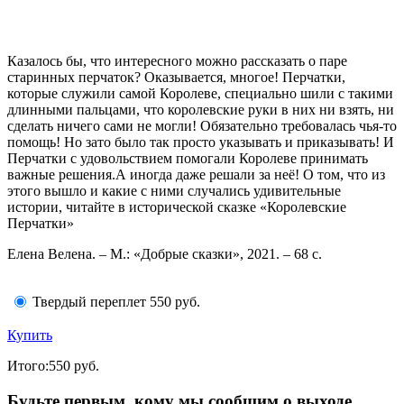
Казалось бы, что интересного можно рассказать о паре
старинных перчаток? Оказывается, многое! Перчатки,
которые служили самой Королеве, специально шили с такими
длинными пальцами, что королевские руки в них ни взять, ни
сделать ничего сами не могли! Обязательно требовалась чья-то
помощь! Но зато было так просто указывать и приказывать! И
Перчатки с удовольствием помогали Королеве принимать
важные решения.А иногда даже решали за неё! О том, что из
этого вышло и какие с ними случались удивительные
истории, читайте в исторической сказке «Королевские
Перчатки»
Елена Велена. – М.: «Добрые сказки», 2021. – 68 с.
Твердый переплет
550 руб.
Купить
Итого:
550
руб.
Будьте первым, кому мы сообщим о выходе