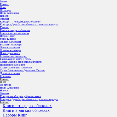
Меню
Главная
О нас
Об авторе
Наши Художники
Новости
Отзывы
Конкурс — «Рисуем добрые сказки»
Конкурс «Дружба российского и греческого народа»
Каталог
Книги в твердых обложках
Книги в мягких обложках
Наборы Книг
Мини-Книжки
Зимняя Коллекция
Весенняя коллекция
Летняя коллекция
Осенняя коллекция
Новогодние книги
Классическая коллекция
Развивающие книги и пазлы
Серия Сказки о природных явлениях
Познавательные книги
Серия Сказки про насекомых
Серия Приключения Домашних Тапочек
Доставка и оплата
Контакты
Главная
О нас
Об авторе
Наши Художники
Новости
Отзывы
Конкурс — «Рисуем добрые сказки»
Конкурс «Дружба российского и греческого народа»
Каталог
Книги в твердых обложках
Книги в мягких обложках
Наборы Книг