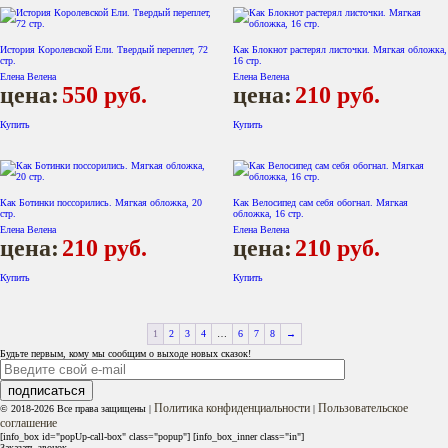
История Королевской Ели. Твердый переплет, 72
Как Блокнот растерял листочки. Мягкая обложка,
стр.
16 стр.
Елена Велена
Елена Велена
цена:
550
руб.
цена:
210
руб.
Купить
Купить
Как Ботинки поссорились. Мягкая обложка, 20
Как Велосипед сам себя обогнал. Мягкая
стр.
обложка, 16 стр.
Елена Велена
Елена Велена
цена:
210
руб.
цена:
210
руб.
Купить
Купить
1
2
3
4
…
6
7
8
→
Будьте первым, кому мы сообщим о выходе новых сказок!
Политика конфиденциальности
Пользовательское
© 2018-2026 Все права защищены |
|
соглашение
[info_box id="popUp-call-box" class="popup"] [info_box_inner class="in"]
Заказать звонок