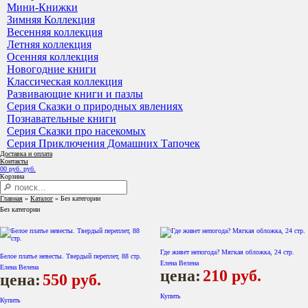
Мини-Книжки
Зимняя Коллекция
Весенняя коллекция
Летняя коллекция
Осенняя коллекция
Новогодние книги
Классическая коллекция
Развивающие книги и пазлы
Серия Сказки о природных явлениях
Познавательные книги
Серия Сказки про насекомых
Серия Приключения Домашних Тапочек
Доставка и оплата
Контакты
0
0
руб.
руб.
Корзина
Главная
»
Каталог
»
Без категории
Без категории
Где живет непогода? Мягкая обложка, 24 стр.
Белое платье невесты. Твердый переплет, 88 стр.
Елена Велена
Елена Велена
цена:
210
руб.
цена:
550
руб.
Купить
Купить