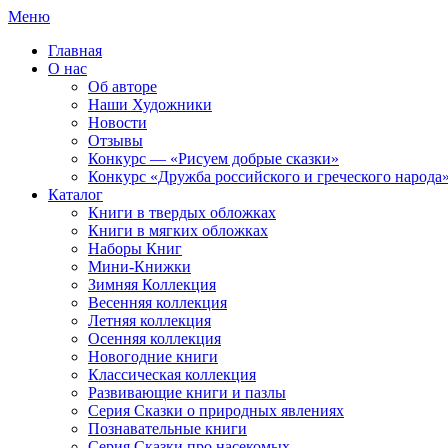
Меню
Главная
О нас
Об авторе
Наши Художники
Новости
Отзывы
Конкурс — «Рисуем добрые сказки»
Конкурс «Дружба российского и греческого народа
Каталог
Книги в твердых обложках
Книги в мягких обложках
Наборы Книг
Мини-Книжки
Зимняя Коллекция
Весенняя коллекция
Летняя коллекция
Осенняя коллекция
Новогодние книги
Классическая коллекция
Развивающие книги и пазлы
Серия Сказки о природных явлениях
Познавательные книги
Серия Сказки про насекомых