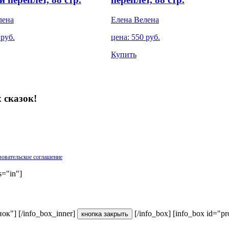
лена
Елена Велена
0
руб.
цена:
550
руб.
Купить
 сказок!
овательское соглашение
s="in"]
ок"] [/info_box_inner]
[/info_box] [info_box id="p
кнопка закрыть