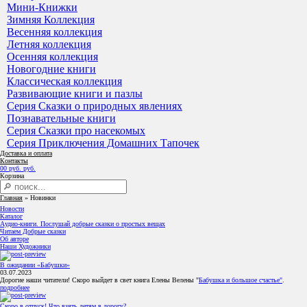
Мини-Книжки
Зимняя Коллекция
Весенняя коллекция
Летняя коллекция
Осенняя коллекция
Новогодние книги
Классическая коллекция
Развивающие книги и пазлы
Серия Сказки о природных явлениях
Познавательные книги
Серия Сказки про насекомых
Серия Приключения Домашних Тапочек
Доставка и оплата
Контакты
0
0
руб.
руб.
Корзина
Главная
»
Новинки
Новости
Каталог
Аудио-книги. Послушай добрые сказки о простых вещах
Читаем Добрые сказки
Об авторе
Наши Художники
В ожидании «Бабушки»
03.07.2023
Дорогие наши читатели! Скоро выйдет в свет книга Елены Велены "
Бабушка и большое счастье"
.
подробнее
Скоро в отпуск! Что взять детям в дорогу?