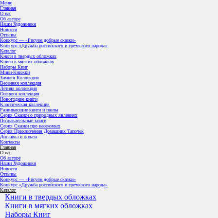
Меню
Главная
О нас
Об авторе
Наши Художники
Новости
Отзывы
Конкурс — «Рисуем добрые сказки»
Конкурс «Дружба российского и греческого народа»
Каталог
Книги в твердых обложках
Книги в мягких обложках
Наборы Книг
Мини-Книжки
Зимняя Коллекция
Весенняя коллекция
Летняя коллекция
Осенняя коллекция
Новогодние книги
Классическая коллекция
Развивающие книги и пазлы
Серия Сказки о природных явлениях
Познавательные книги
Серия Сказки про насекомых
Серия Приключения Домашних Тапочек
Доставка и оплата
Контакты
Главная
О нас
Об авторе
Наши Художники
Новости
Отзывы
Конкурс — «Рисуем добрые сказки»
Конкурс «Дружба российского и греческого народа»
Каталог
Книги в твердых обложках
Книги в мягких обложках
Наборы Книг