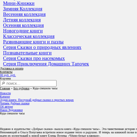
Мини-Книжки
Зимняя Коллекция
Весенняя коллекция
Летняя коллекция
Осенняя коллекция
Новогодние книги
Классическая коллекция
Развивающие книги и пазлы
Серия Сказки о природных явлениях
Познавательные книги
Серия Сказки про насекомых
Серия Приключения Домашних Тапочек
Доставка и оплата
Контакты
0
0
руб.
руб.
Корзина
Главная
»
Без рубрики
»
Куда спешили часы
Новости
Каталог
Аудио-книги. Послушай добрые сказки о простых вещах
Читаем Добрые сказки
Об авторе
Наши Художники
Куда спешили часы
Недавно в издательстве «Добрые сказки» вышла книга «Куда спешили часы». Эта таинственная история 
Непомнящий и Ольга Попугаева встретили новое издание тепло и радушно. И теперь на книжной полке в 
ждем их иллюстраций к новой книге Елены Велены «Чёрно-белые клавиши».