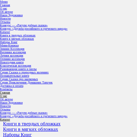
Меню
Главная
О нас
Об авторе
Наши Художники
Новости
Отзывы
Конкурс — «Рисуем добрые сказки»
Конкурс «Дружба российского и греческого народа»
Каталог
Книги в твердых обложках
Книги в мягких обложках
Наборы Книг
Мини-Книжки
Зимняя Коллекция
Весенняя коллекция
Летняя коллекция
Осенняя коллекция
Новогодние книги
Классическая коллекция
Развивающие книги и пазлы
Серия Сказки о природных явлениях
Познавательные книги
Серия Сказки про насекомых
Серия Приключения Домашних Тапочек
Доставка и оплата
Контакты
Главная
О нас
Об авторе
Наши Художники
Новости
Отзывы
Конкурс — «Рисуем добрые сказки»
Конкурс «Дружба российского и греческого народа»
Каталог
Книги в твердых обложках
Книги в мягких обложках
Наборы Книг