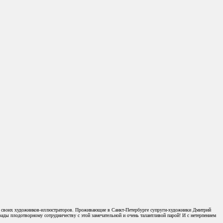
ала своих художников-иллюстраторов. Проживающие в Санкт-Петербурге супруги-художники Дмитрий
ды плодотворному сотрудничеству с этой замечательной и очень талантливой парой! И с нетерпением