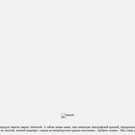
порадует многих наших читателей. А сейчас новая книга, еще пахнущая типографской краской, порадов
их светлой, уютной квартире с видом на петербургские крыши поселились «Добрые сказки». Мы очень ра