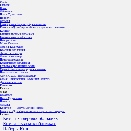
Меню
Главная
О нас
Об авторе
Наши Художники
Новости
Отзывы
Конкурс — «Рисуем добрые сказки»
Конкурс «Дружба российского и греческого народа»
Каталог
Книги в твердых обложках
Книги в мягких обложках
Наборы Книг
Мини-Книжки
Зимняя Коллекция
Весенняя коллекция
Летняя коллекция
Осенняя коллекция
Новогодние книги
Классическая коллекция
Развивающие книги и пазлы
Серия Сказки о природных явлениях
Познавательные книги
Серия Сказки про насекомых
Серия Приключения Домашних Тапочек
Доставка и оплата
Контакты
Главная
О нас
Об авторе
Наши Художники
Новости
Отзывы
Конкурс — «Рисуем добрые сказки»
Конкурс «Дружба российского и греческого народа»
Каталог
Книги в твердых обложках
Книги в мягких обложках
Наборы Книг