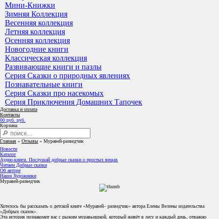
Мини-Книжки
Зимняя Коллекция
Весенняя коллекция
Летняя коллекция
Осенняя коллекция
Новогодние книги
Классическая коллекция
Развивающие книги и пазлы
Серия Сказки о природных явлениях
Познавательные книги
Серия Сказки про насекомых
Серия Приключения Домашних Тапочек
Доставка и оплата
Контакты
0
0
руб.
руб.
Корзина
Главная
»
Отзывы
»
Муравей-разведчик
Новости
Каталог
Аудио-книги. Послушай добрые сказки о простых вещах
Читаем Добрые сказки
Об авторе
Наши Художники
Муравей-разведчик
Хотелось бы рассказать о детской книге «Муравей– разведчик» автора Елены Велены издательства
«Добрых сказок».
Эта история познакомит вас с рыжим муравьишкой, который живёт в лесу и каждый день, отважно